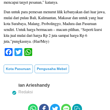
mencapai target pesanan,” katanya.
Dan untuk para pemesan menurut lilik kebanyakan dari luar jawa,
mulai dari pulau Bali, Kalimantan, Makasar dan untuk yang luar
kota Surabaya, Malang, Probolinggo, Madura dan Pasuruan
sendiri. Untuk harga bermacam – macam pilihan, “Seperti kursi
kita jual mulai dari harga Rp 2 juta sampai harga Rp 6
juta,”pungkasnya. (Har/Mey)
F
T
W
a
wi
h
c
tt
at
Kota Pasuruan
Pengusaha Mebel
e
er
s
b
A
Ian Arieshandy
o
p
Redaksi
o
p
k