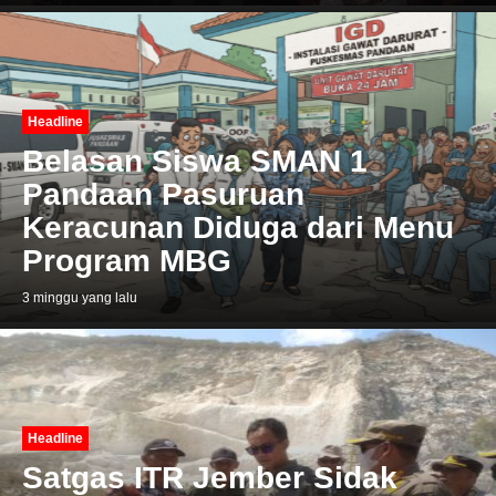
Headline
Belasan Siswa SMAN 1
Pandaan Pasuruan
Keracunan Diduga dari Menu
Program MBG
3 minggu yang lalu
Headline
Satgas ITR Jember Sidak