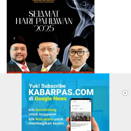
TENTANG KABARPAS
REDAKSI
PASANG IKLAN
PEDOMAN MEDIA SIBER
KEBIJAKAN PRIVASI
DISCLAIMER
VERIFIKASI DEWAN PERS