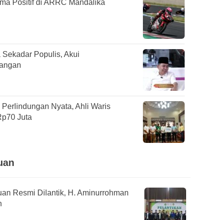
rma Positif di ARRC Mandalika
Sekadar Populis, Akui
tangan
erlindungan Nyata, Ahli Waris
Rp70 Juta
uan
n Resmi Dilantik, H. Aminurrohman
n