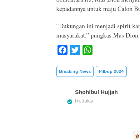
kepadannya untuk maju Calon Bu
“Dukungan ini menjadi spirit k
masyarakat,” pungkas Mas Dion.
F
T
W
a
wi
h
c
tt
at
Breaking News
Pilbup 2024
e
er
s
b
A
Shohibul Hujjah
o
p
Redaksi
o
p
k