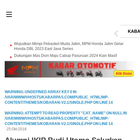
KABA
Wujudkan Mimpi Pebasket Muda Jatim, MPM Honda Jatim Gelar
Honda DBL 2023 East Java Series
Dukungan Mas Dion Maju Cabup Pasuruan 2024 Kian Masif
WARNING
: UNDEFINED ARRAY KEY 0 IN
/VAR/WWW/VHOSTS/KABARPAS.COM/PUBLIC_HTML/WP-
CONTENT/THEMES/KOBARAN-V2.1/SINGLE.PHP
ON LINE
14
WARNING
: ATTEMPT TO READ PROPERTY "CAT_NAME" ON NULL IN
/VAR/WWW/VHOSTS/KABARPAS.COM/PUBLIC_HTML/WP-
CONTENT/THEMES/KOBARAN-V2.1/SINGLE.PHP
ON LINE
14
· 25 Okt 2018