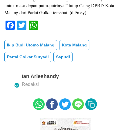
untuk masa depan putra-putrinya,” tutup Caleg DPRD Kota
Malang dari Partai Golkar tersebut. (dit/mey)
F
T
W
a
wi
h
c
tt
at
Ikip Budi Utomo Malang
Kota Malang
e
er
s
Partai Golkar Suryadi
Sapudi
b
A
o
p
Ian Arieshandy
o
p
Redaksi
k