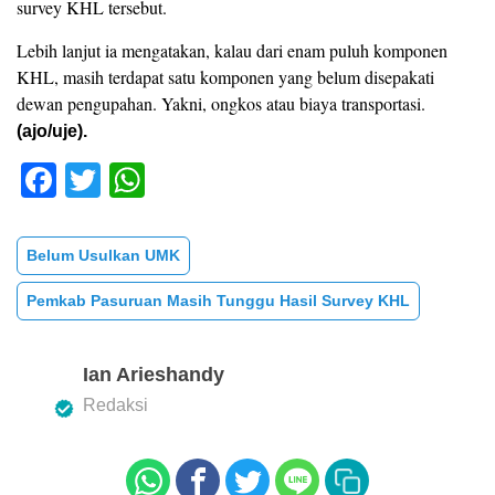
survey KHL tersebut.
Lebih lanjut ia mengatakan, kalau dari enam puluh komponen
KHL, masih terdapat satu komponen yang belum disepakati
dewan pengupahan. Yakni, ongkos atau biaya transportasi.
(ajo/uje).
F
T
W
a
wi
h
c
tt
at
Belum Usulkan UMK
e
er
s
Pemkab Pasuruan Masih Tunggu Hasil Survey KHL
b
A
o
p
Ian Arieshandy
o
p
Redaksi
k