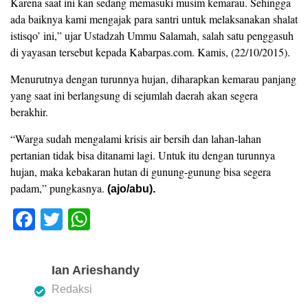
Karena saat ini kan sedang memasuki musim kemarau. Sehingga
ada baiknya kami mengajak para santri untuk melaksanakan shalat
istisqo’ ini,” ujar Ustadzah Ummu Salamah, salah satu penggasuh
di yayasan tersebut kepada Kabarpas.com. Kamis, (22/10/2015).
Menurutnya dengan turunnya hujan, diharapkan kemarau panjang
yang saat ini berlangsung di sejumlah daerah akan segera
berakhir.
“Warga sudah mengalami krisis air bersih dan lahan-lahan
pertanian tidak bisa ditanami lagi. Untuk itu dengan turunnya
hujan, maka kebakaran hutan di gunung-gunung bisa segera
padam,” pungkasnya.
(ajo/abu).
F
T
W
a
wi
h
c
tt
at
Ian Arieshandy
e
er
s
Redaksi
b
A