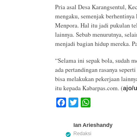
Pria asal Desa Karangsentul, K
mengaku, semenjak berhentinya k
Menpora. Hal itu jadi pukulan te
lainnya. Sebab menurutnya, selai
menjadi bagian hidup mereka. Pa
“Selama ini sepak bola, sudah m
ada pertandingan rasanya seperti 
bisa melakukan pekerjaan lainny
itu kepada Kabarpas.com. (
ajo/u
F
T
W
a
wi
h
c
tt
at
Ian Arieshandy
e
er
s
Redaksi