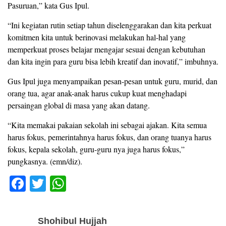
Pasuruan,” kata Gus Ipul.
“Ini kegiatan rutin setiap tahun diselenggarakan dan kita perkuat
komitmen kita untuk berinovasi melakukan hal-hal yang
memperkuat proses belajar mengajar sesuai dengan kebutuhan
dan kita ingin para guru bisa lebih kreatif dan inovatif,” imbuhnya.
Gus Ipul juga menyampaikan pesan-pesan untuk guru, murid, dan
orang tua, agar anak-anak harus cukup kuat menghadapi
persaingan global di masa yang akan datang.
“Kita memakai pakaian sekolah ini sebagai ajakan. Kita semua
harus fokus, pemerintahnya harus fokus, dan orang tuanya harus
fokus, kepala sekolah, guru-guru nya juga harus fokus,”
pungkasnya. (emn/diz).
F
T
W
a
wi
h
c
tt
at
Shohibul Hujjah