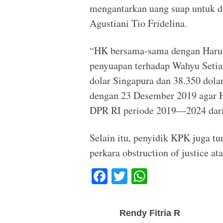
mengantarkan uang suap untuk d
Agustiani Tio Fridelina.
“HK bersama-sama dengan Harun
penyuapan terhadap Wahyu Setiaw
dolar Singapura dan 38.350 dol
dengan 23 Desember 2019 agar H
DPR RI periode 2019—2024 dari 
Selain itu, penyidik KPK juga t
perkara obstruction of justice a
F
T
W
a
wi
h
c
tt
at
Rendy Fitria R