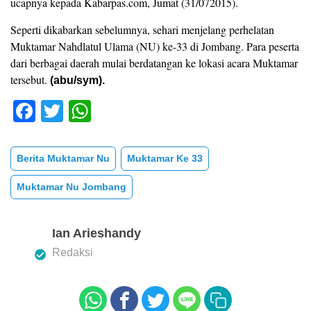
ucapnya kepada Kabarpas.com, Jumat (31/072015).
Seperti dikabarkan sebelumnya, sehari menjelang perhelatan
Muktamar Nahdlatul Ulama (NU) ke-33 di Jombang. Para peserta
dari berbagai daerah mulai berdatangan ke lokasi acara Muktamar
tersebut.
(abu/sym).
F
T
W
a
wi
h
c
tt
at
Berita Muktamar Nu
Muktamar Ke 33
e
er
s
Muktamar Nu Jombang
b
A
o
p
Ian Arieshandy
o
p
Redaksi
k