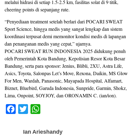
melalui hidrasi di setiap 1.5-2.5 km, fasilitas solat di 9 titik,
cheering points di sepanjang rute.
“Penyediaan treatment setelah berlari dari POCARI SWEAT
Sport Science, hingga medis yang sangat lengkap dan sistem
koordinasi terpusat demi memonitor kondisi medis di lapangan
dan penanganan medis yang cepat,” ujarnya.
POCARI SWEAT RUN INDONESIA 2025 didukung penuh
oleh Pemerintah Kota Bandung, Kepolisian Resor Kota Besar
Bandung, serta para sponsor: Jenius, Blibli, 2XU, Astra Life,
Asics, Toyota, Salonpas Let’s Move, Rexona, Daikin, MS Glow
For Men, Wardah, Panasonic, Mayapada Hospital, Alfamart,
Biznet, Bluebird, Garuda Indonesia, Sunpride, Garmin, Shokz,
Lima, Onpoint, SOYJOY, dan ORONAMIN C. (ian/ion).
F
T
W
a
wi
h
c
tt
at
Ian Arieshandy