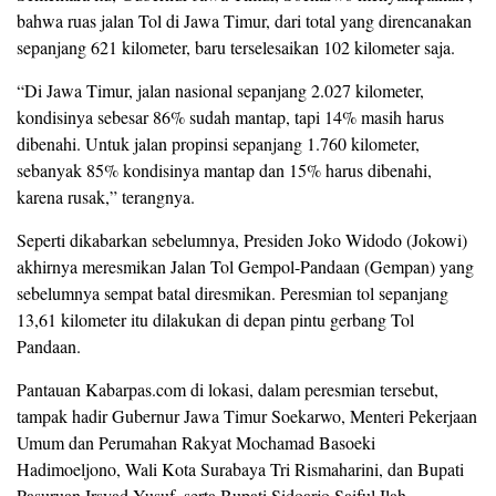
bahwa ruas jalan Tol di Jawa Timur, dari total yang direncanakan
sepanjang 621 kilometer, baru terselesaikan 102 kilometer saja.
“Di Jawa Timur, jalan nasional sepanjang 2.027 kilometer,
kondisinya sebesar 86% sudah mantap, tapi 14% masih harus
dibenahi. Untuk jalan propinsi sepanjang 1.760 kilometer,
sebanyak 85% kondisinya mantap dan 15% harus dibenahi,
karena rusak,” terangnya.
Seperti dikabarkan sebelumnya, Presiden Joko Widodo (Jokowi)
akhirnya meresmikan Jalan Tol Gempol-Pandaan (Gempan) yang
sebelumnya sempat batal diresmikan. Peresmian tol sepanjang
13,61 kilometer itu dilakukan di depan pintu gerbang Tol
Pandaan.
Pantauan Kabarpas.com di lokasi, dalam peresmian tersebut,
tampak hadir Gubernur Jawa Timur Soekarwo, Menteri Pekerjaan
Umum dan Perumahan Rakyat Mochamad Basoeki
Hadimoeljono, Wali Kota Surabaya Tri Rismaharini, dan Bupati
Pasuruan Irsyad Yusuf, serta Bupati Sidoarjo Saiful Ilah.