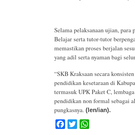
Selama pelaksanaan ujian, para 
Belajar serta tutor-tutor berpen
memastikan proses berjalan ses
yang adil serta nyaman bagi selu
“SKB Kraksaan secara konsisten
pendidikan kesetaraan di Kabupa
termasuk UPK Paket C, lembaga 
pendidikan non formal sebagai al
pungkasnya.
(len/ian).
F
T
W
a
wi
h