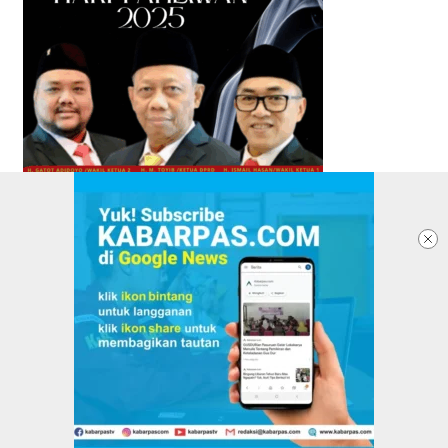
TENTANG KABARPAS
REDAKSI
PASANG IKLAN
PEDOMAN MEDIA SIBER
KEBIJAKAN PRIVASI
DISCLAIMER
VERIFIKASI DEWAN PERS
Copyright @2025 Kabarpas All Rights Reserved