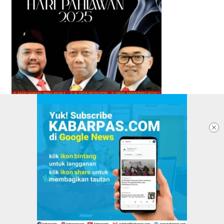
TENTANG KABARPAS
REDAKSI
PASANG IKLAN
PEDOMAN MEDIA SIBER
KEBIJAKAN PRIVASI
DISCLAIMER
VERIFIKASI DEWAN PERS