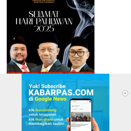
TENTANG KABARPAS
REDAKSI
PASANG IKLAN
PEDOMAN MEDIA SIBER
KEBIJAKAN PRIVASI
DISCLAIMER
VERIFIKASI DEWAN PERS