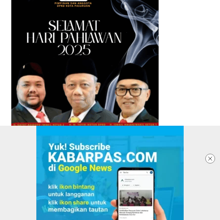
TENTANG KABARPAS
REDAKSI
PASANG IKLAN
PEDOMAN MEDIA SIBER
KEBIJAKAN PRIVASI
DISCLAIMER
VERIFIKASI DEWAN PERS