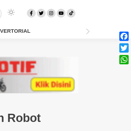
VERTORIAL
Face
Twitt
What
n Robot