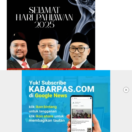
TENTANG KABARPAS
REDAKSI
PASANG IKLAN
PEDOMAN MEDIA SIBER
KEBIJAKAN PRIVASI
DISCLAIMER
VERIFIKASI DEWAN PERS