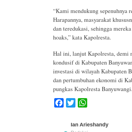
“Kami mendukung sepenuhnya r
Harapannya, masyarakat khususn
dan teredukasi, sehingga mereka
hoaks,” kata Kapolresta.
Hal ini, lanjut Kapolresta, dem
kondusif di Kabupaten Banyuwang
investasi di wilayah Kabupaten 
dan pertumbuhan ekonomi di Ka
pungkas Kapolresta Banyuwangi.(
F
T
W
a
wi
h
c
tt
at
Ian Arieshandy
e
er
s