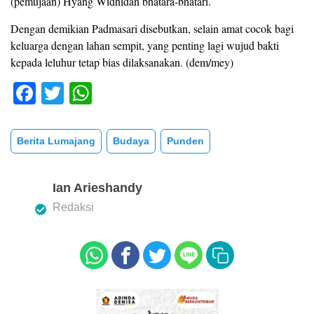
(pemujaan) Hyang Widhidan bhatara-bhatari.
Dengan demikian Padmasari disebutkan, selain amat cocok bagi
keluarga dengan lahan sempit, yang penting lagi wujud bakti
kepada leluhur tetap bias dilaksanakan. (dem/mey)
F
T
W
a
wi
h
c
tt
at
Berita Lumajang
Budaya
Punden
e
er
s
b
A
Ian Arieshandy
o
p
Redaksi
o
p
k