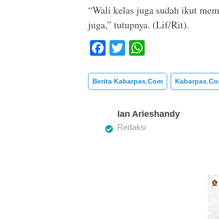
“Wali kelas juga sudah ikut mem
juga,” tutupnya. (Lif/Rit).
F
T
W
a
wi
h
c
tt
at
Berita Kabarpas.com
Kabarpas.c
e
er
s
b
A
Ian Arieshandy
o
p
Redaksi
o
p
k