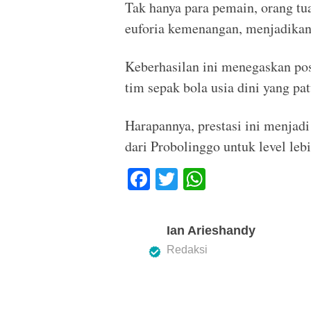
Tak hanya para pemain, orang tu
euforia kemenangan, menjadikan
Keberhasilan ini menegaskan pos
tim sepak bola usia dini yang pa
Harapannya, prestasi ini menjadi
dari Probolinggo untuk level leb
F
T
W
a
wi
h
c
tt
at
Ian Arieshandy
e
er
s
Redaksi
b
A
o
p