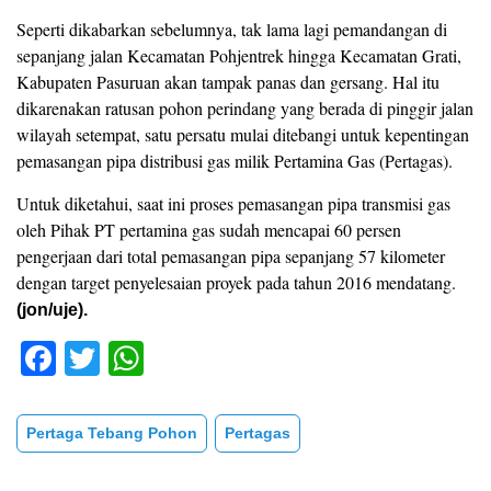
Seperti dikabarkan sebelumnya, tak lama lagi pemandangan di
sepanjang jalan Kecamatan Pohjentrek hingga Kecamatan Grati,
Kabupaten Pasuruan akan tampak panas dan gersang. Hal itu
dikarenakan ratusan pohon perindang yang berada di pinggir jalan
wilayah setempat, satu persatu mulai ditebangi untuk kepentingan
pemasangan pipa distribusi gas milik Pertamina Gas (Pertagas).
Untuk diketahui, saat ini proses pemasangan pipa transmisi gas
oleh Pihak PT pertamina gas sudah mencapai 60 persen
pengerjaan dari total pemasangan pipa sepanjang 57 kilometer
dengan target penyelesaian proyek pada tahun 2016 mendatang.
(jon/uje).
F
T
W
a
wi
h
c
tt
at
Pertaga Tebang Pohon
Pertagas
e
er
s