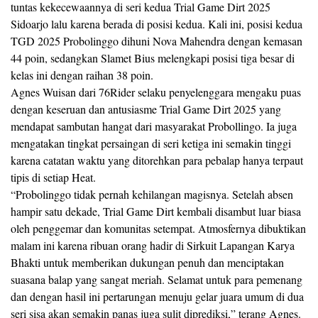
tuntas kekecewaannya di seri kedua Trial Game Dirt 2025
Sidoarjo lalu karena berada di posisi kedua. Kali ini, posisi kedua
TGD 2025 Probolinggo dihuni Nova Mahendra dengan kemasan
44 poin, sedangkan Slamet Bius melengkapi posisi tiga besar di
kelas ini dengan raihan 38 poin.
Agnes Wuisan dari 76Rider selaku penyelenggara mengaku puas
dengan keseruan dan antusiasme Trial Game Dirt 2025 yang
mendapat sambutan hangat dari masyarakat Probollingo. Ia juga
mengatakan tingkat persaingan di seri ketiga ini semakin tinggi
karena catatan waktu yang ditorehkan para pebalap hanya terpaut
tipis di setiap Heat.
“Probolinggo tidak pernah kehilangan magisnya. Setelah absen
hampir satu dekade, Trial Game Dirt kembali disambut luar biasa
oleh penggemar dan komunitas setempat. Atmosfernya dibuktikan
malam ini karena ribuan orang hadir di Sirkuit Lapangan Karya
Bhakti untuk memberikan dukungan penuh dan menciptakan
suasana balap yang sangat meriah. Selamat untuk para pemenang
dan dengan hasil ini pertarungan menuju gelar juara umum di dua
seri sisa akan semakin panas juga sulit diprediksi,” terang Agnes.