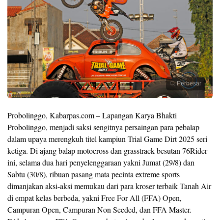
Perbesar
Probolinggo, Kabarpas.com – Lapangan Karya Bhakti
Probolinggo, menjadi saksi sengitnya persaingan para pebalap
dalam upaya merengkuh titel kampiun Trial Game Dirt 2025 seri
ketiga. Di ajang balap motocross dan grasstrack besutan 76Rider
ini, selama dua hari penyelenggaraan yakni Jumat (29/8) dan
Sabtu (30/8), ribuan pasang mata pecinta extreme sports
dimanjakan aksi-aksi memukau dari para kroser terbaik Tanah Air
di empat kelas berbeda, yakni Free For All (FFA) Open,
Campuran Open, Campuran Non Seeded, dan FFA Master.