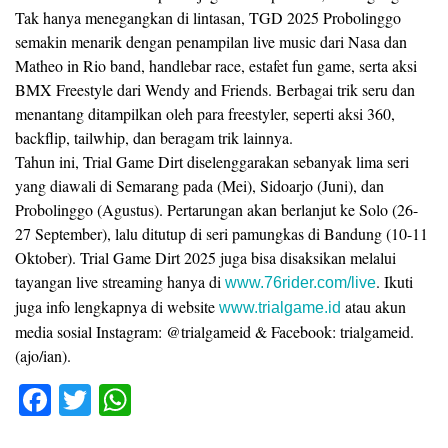
Tak hanya menegangkan di lintasan, TGD 2025 Probolinggo
semakin menarik dengan penampilan live music dari Nasa dan
Matheo in Rio band, handlebar race, estafet fun game, serta aksi
BMX Freestyle dari Wendy and Friends. Berbagai trik seru dan
menantang ditampilkan oleh para freestyler, seperti aksi 360,
backflip, tailwhip, dan beragam trik lainnya.
Tahun ini, Trial Game Dirt diselenggarakan sebanyak lima seri
yang diawali di Semarang pada (Mei), Sidoarjo (Juni), dan
Probolinggo (Agustus). Pertarungan akan berlanjut ke Solo (26-
27 September), lalu ditutup di seri pamungkas di Bandung (10-11
Oktober). Trial Game Dirt 2025 juga bisa disaksikan melalui
tayangan live streaming hanya di
. Ikuti
www.76rider.com/live
juga info lengkapnya di website
atau akun
www.trialgame.id
media sosial Instagram: @trialgameid & Facebook: trialgameid.
(ajo/ian).
F
T
W
a
wi
h