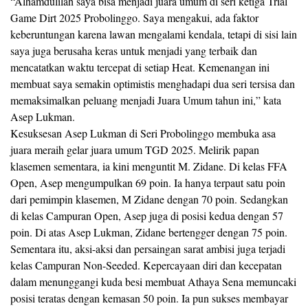
“Alhamdulilah saya bisa menjadi juara umum di seri ketiga Trial
Game Dirt 2025 Probolinggo. Saya mengakui, ada faktor
keberuntungan karena lawan mengalami kendala, tetapi di sisi lain
saya juga berusaha keras untuk menjadi yang terbaik dan
mencatatkan waktu tercepat di setiap Heat. Kemenangan ini
membuat saya semakin optimistis menghadapi dua seri tersisa dan
memaksimalkan peluang menjadi Juara Umum tahun ini,” kata
Asep Lukman.
Kesuksesan Asep Lukman di Seri Probolinggo membuka asa
juara meraih gelar juara umum TGD 2025. Melirik papan
klasemen sementara, ia kini menguntit M. Zidane. Di kelas FFA
Open, Asep mengumpulkan 69 poin. Ia hanya terpaut satu poin
dari pemimpin klasemen, M Zidane dengan 70 poin. Sedangkan
di kelas Campuran Open, Asep juga di posisi kedua dengan 57
poin. Di atas Asep Lukman, Zidane bertengger dengan 75 poin.
Sementara itu, aksi-aksi dan persaingan sarat ambisi juga terjadi
kelas Campuran Non-Seeded. Kepercayaan diri dan kecepatan
dalam menunggangi kuda besi membuat Athaya Sena memuncaki
posisi teratas dengan kemasan 50 poin. Ia pun sukses membayar