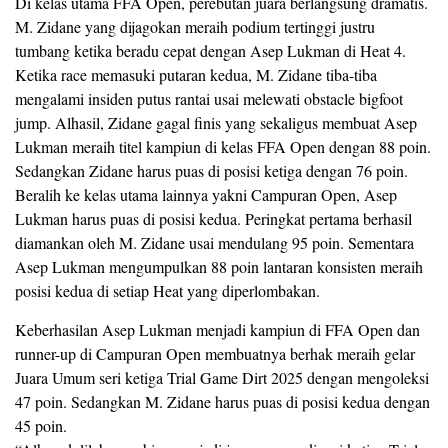
Di kelas utama FFA Open, perebutan juara berlangsung dramatis.
M. Zidane yang dijagokan meraih podium tertinggi justru
tumbang ketika beradu cepat dengan Asep Lukman di Heat 4.
Ketika race memasuki putaran kedua, M. Zidane tiba-tiba
mengalami insiden putus rantai usai melewati obstacle bigfoot
jump. Alhasil, Zidane gagal finis yang sekaligus membuat Asep
Lukman meraih titel kampiun di kelas FFA Open dengan 88 poin.
Sedangkan Zidane harus puas di posisi ketiga dengan 76 poin.
Beralih ke kelas utama lainnya yakni Campuran Open, Asep
Lukman harus puas di posisi kedua. Peringkat pertama berhasil
diamankan oleh M. Zidane usai mendulang 95 poin. Sementara
Asep Lukman mengumpulkan 88 poin lantaran konsisten meraih
posisi kedua di setiap Heat yang diperlombakan.
Keberhasilan Asep Lukman menjadi kampiun di FFA Open dan
runner-up di Campuran Open membuatnya berhak meraih gelar
Juara Umum seri ketiga Trial Game Dirt 2025 dengan mengoleksi
47 poin. Sedangkan M. Zidane harus puas di posisi kedua dengan
45 poin.