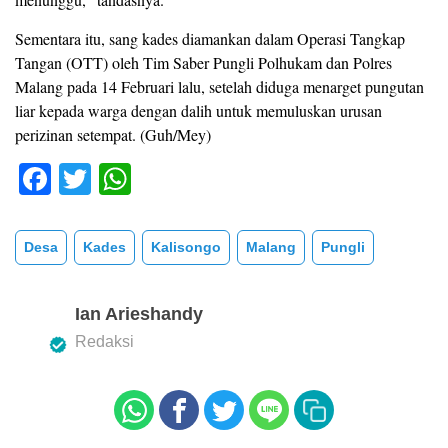
Sementara itu, sang kades diamankan dalam Operasi Tangkap
Tangan (OTT) oleh Tim Saber Pungli Polhukam dan Polres
Malang pada 14 Februari lalu, setelah diduga menarget pungutan
liar kepada warga dengan dalih untuk memuluskan urusan
perizinan setempat. (Guh/Mey)
F
T
W
a
wi
h
c
tt
at
Desa
Kades
Kalisongo
Malang
Pungli
e
er
s
b
A
Ian Arieshandy
o
p
Redaksi
o
p
k