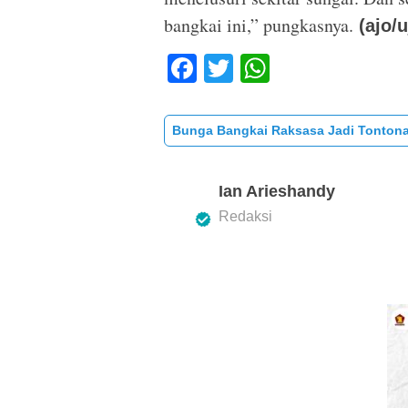
bangkai ini,” pungkasnya.
(ajo/u
F
T
W
a
wi
h
c
tt
at
Bunga Bangkai Raksasa Jadi Tontona
e
er
s
b
A
Ian Arieshandy
o
p
Redaksi
o
p
k