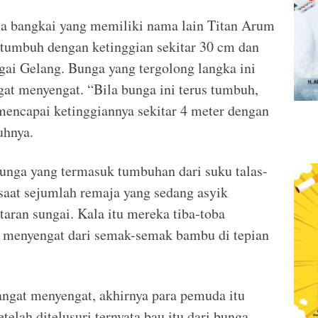
 bangkai yang memiliki nama lain Titan Arum
 tumbuh dengan ketinggian sekitar 30 cm dan
ngai Gelang. Bunga yang tergolong langka ini
at menyengat. “Bila bunga ini terus tumbuh,
encapai ketinggiannya sekitar 4 meter dengan
uhnya.
 bunga yang termasuk tumbuhan dari suku talas-
 saat sejumlah remaja yang sedang asyik
aran sungai. Kala itu mereka tiba-toba
 menyengat dari semak-semak bambu di tepian
ngat menyengat, akhirnya para pemuda itu
telah ditelusuri ternyata bau itu dari bunga