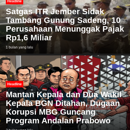
Headline
Satgas ITR Jember Sidak
Tambang Gunung Sadeng, 10
Perusahaan Menunggak Pajak
Rp1,6 Miliar
1 bulan yang lalu
Headline
Mantan Kepala dan Dua Wakil
Kepala BGN Ditahan, Dugaan
Korupsi MBG Guncang
Program Andalan Prabowo