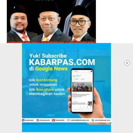
TENTANG KABARPAS
REDAKSI
PASANG IKLAN
PEDOMAN MEDIA SIBER
KEBIJAKAN PRIVASI
DISCLAIMER
VERIFIKASI DEWAN PERS
Copyright @2025 Kabarpas All Rights Reserved