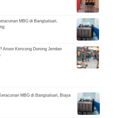
eracunan MBG di Bangsalsari,
ung
GP Ansor Kencong Dorong Jember
a
Keracunan MBG di Bangsalsari, Biaya