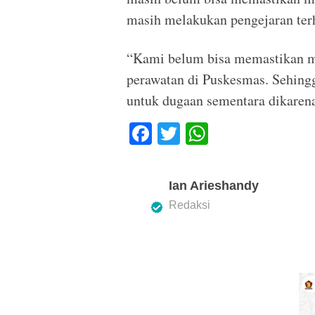
masih melakukan pengejaran terh
“Kami belum bisa memastikan m
perawatan di Puskesmas. Sehing
untuk dugaan sementara dikaren
F
T
W
a
wi
h
c
tt
at
Ian Arieshandy
e
er
s
Redaksi
b
A
o
p
o
p
k