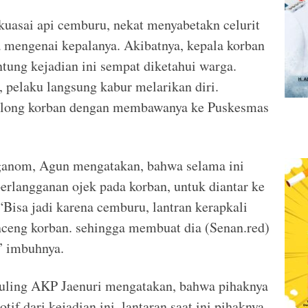
ikuasai api cemburu, nekat menyabetakn celurit
a mengenai kepalanya. Akibatnya, kepala korban
tung kejadian ini sempat diketahui warga.
pelaku langsung kabur melarikan diri.
olong korban dengan membawanya ke Puskesmas
ganom, Agun mengatakan, bahwa selama ini
erlangganan ojek pada korban, untuk diantar ke
“Bisa jadi karena cemburu, lantran kerapkali
onceng korban. sehingga membuat dia (Senan.red)
,” imbuhnya.
guling AKP Jaenuri mengatakan, bahwa pihaknya
f dari kejadian ini, lantaran saat ini pihaknya