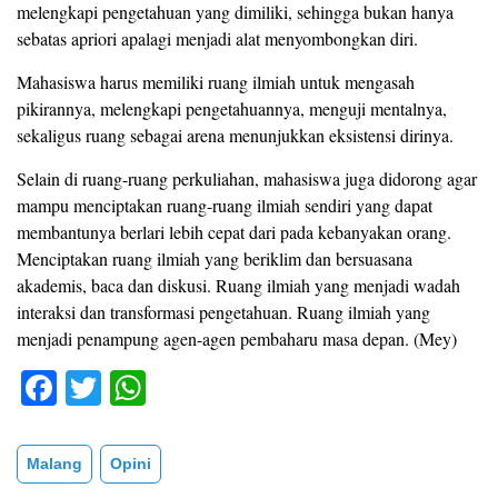
melengkapi pengetahuan yang dimiliki, sehingga bukan hanya
sebatas apriori apalagi menjadi alat menyombongkan diri.
Mahasiswa harus memiliki ruang ilmiah untuk mengasah
pikirannya, melengkapi pengetahuannya, menguji mentalnya,
sekaligus ruang sebagai arena menunjukkan eksistensi dirinya.
Selain di ruang-ruang perkuliahan, mahasiswa juga didorong agar
mampu menciptakan ruang-ruang ilmiah sendiri yang dapat
membantunya berlari lebih cepat dari pada kebanyakan orang.
Menciptakan ruang ilmiah yang beriklim dan bersuasana
akademis, baca dan diskusi. Ruang ilmiah yang menjadi wadah
interaksi dan transformasi pengetahuan. Ruang ilmiah yang
menjadi penampung agen-agen pembaharu masa depan. (Mey)
F
T
W
a
wi
h
c
tt
at
Malang
Opini
e
er
s