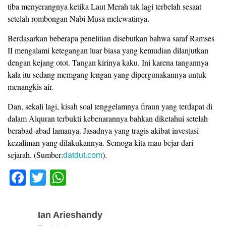
tiba menyerangnya ketika Laut Merah tak lagi terbelah sesaat
setelah rombongan Nabi Musa melewatinya.
Berdasarkan beberapa penelitian disebutkan bahwa saraf Ramses
II mengalami ketegangan luar biasa yang kemudian dilanjutkan
dengan kejang otot. Tangan kirinya kaku. Ini karena tangannya
kala itu sedang memgang lengan yang dipergunakannya untuk
menangkis air.
Dan, sekali lagi, kisah soal tenggelamnya firaun yang terdapat di
dalam Alquran terbukti kebenarannya bahkan diketahui setelah
berabad-abad lamanya. Jasadnya yang tragis akibat investasi
kezaliman yang dilakukannya. Semoga kita mau bejar dari
sejarah. (Sumber:
).
datdut.com
F
T
W
a
wi
h
c
tt
at
Ian Arieshandy
e
er
s