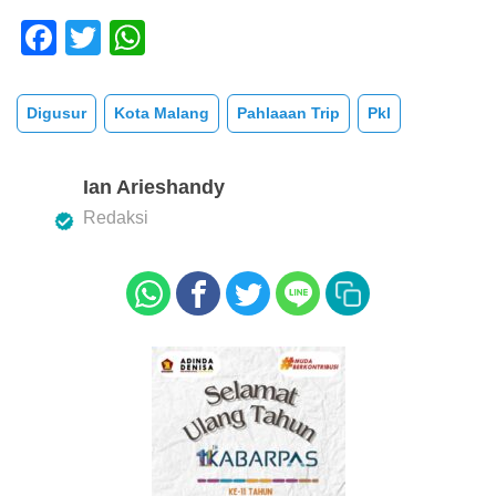
F
T
W
a
wi
h
c
tt
at
Digusur
Kota Malang
Pahlaaan Trip
Pkl
e
er
s
b
A
Ian Arieshandy
o
p
Redaksi
o
p
k