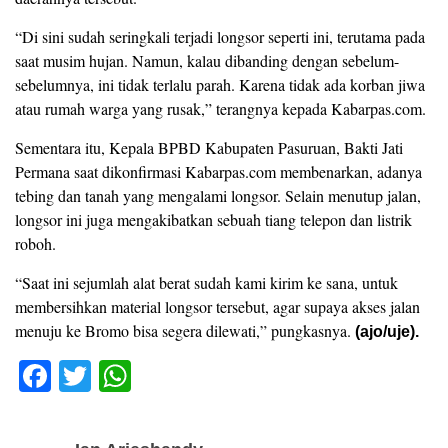
“Di sini sudah seringkali terjadi longsor seperti ini, terutama pada
saat musim hujan. Namun, kalau dibanding dengan sebelum-
sebelumnya, ini tidak terlalu parah. Karena tidak ada korban jiwa
atau rumah warga yang rusak,” terangnya kepada Kabarpas.com.
Sementara itu, Kepala BPBD Kabupaten Pasuruan, Bakti Jati
Permana saat dikonfirmasi Kabarpas.com membenarkan, adanya
tebing dan tanah yang mengalami longsor. Selain menutup jalan,
longsor ini juga mengakibatkan sebuah tiang telepon dan listrik
roboh.
“Saat ini sejumlah alat berat sudah kami kirim ke sana, untuk
membersihkan material longsor tersebut, agar supaya akses jalan
menuju ke Bromo bisa segera dilewati,” pungkasnya.
(ajo/uje).
F
T
W
a
wi
h
c
tt
at