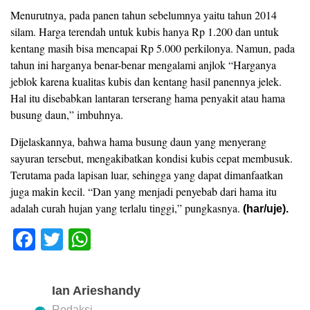
Menurutnya, pada panen tahun sebelumnya yaitu tahun 2014
silam. Harga terendah untuk kubis hanya Rp 1.200 dan untuk
kentang masih bisa mencapai Rp 5.000 perkilonya. Namun, pada
tahun ini harganya benar-benar mengalami anjlok “Harganya
jeblok karena kualitas kubis dan kentang hasil panennya jelek.
Hal itu disebabkan lantaran terserang hama penyakit atau hama
busung daun,” imbuhnya.
Dijelaskannya, bahwa hama busung daun yang menyerang
sayuran tersebut, mengakibatkan kondisi kubis cepat membusuk.
Terutama pada lapisan luar, sehingga yang dapat dimanfaatkan
juga makin kecil. “Dan yang menjadi penyebab dari hama itu
adalah curah hujan yang terlalu tinggi,” pungkasnya.
(har/uje).
F
T
W
a
wi
h
c
tt
at
Ian Arieshandy
e
er
s
Redaksi