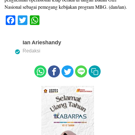
Nasional sebagai pemegang kebijakan program MBG. (dan/ian).
F
T
W
a
wi
h
c
tt
at
Ian Arieshandy
e
er
s
Redaksi
b
A
o
p
o
p
k