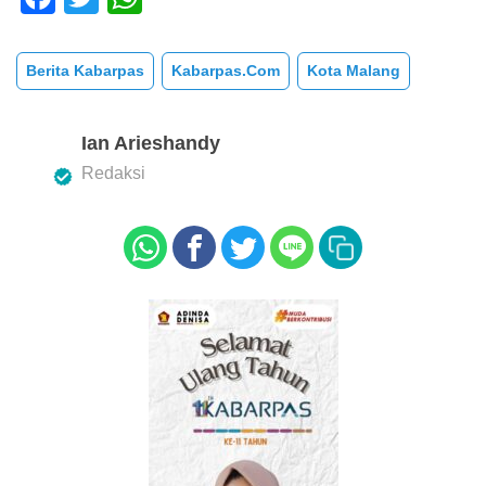
a
wi
h
c
tt
at
Berita Kabarpas
Kabarpas.com
Kota Malang
e
er
s
b
A
Ian Arieshandy
o
p
Redaksi
o
p
k