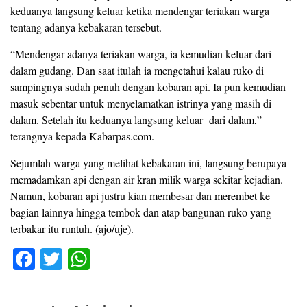
keduanya langsung keluar ketika mendengar teriakan warga
tentang adanya kebakaran tersebut.
“Mendengar adanya teriakan warga, ia kemudian keluar dari
dalam gudang. Dan saat itulah ia mengetahui kalau ruko di
sampingnya sudah penuh dengan kobaran api. Ia pun kemudian
masuk sebentar untuk menyelamatkan istrinya yang masih di
dalam. Setelah itu keduanya langsung keluar dari dalam‎,”
terangnya kepada Kabarpas.com.
Sejumlah warga yang melihat kebakaran ini‎, langsung berupaya
memadamkan api dengan air kran milik warga sekitar kejadian.
Namun, kobaran api justru kian membesar dan merembet ke
bagian lainnya hingga tembok dan atap bangunan ruko yang
terbakar itu runtuh. (ajo/uje).
F
T
W
a
wi
h
c
tt
at