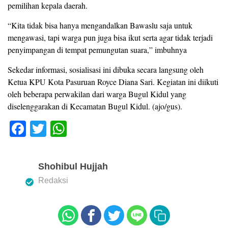
pemilihan kepala daerah.
“Kita tidak bisa hanya mengandalkan Bawaslu saja untuk
mengawasi, tapi warga pun juga bisa ikut serta agar tidak terjadi
penyimpangan di tempat pemungutan suara,” imbuhnya
Sekedar informasi, sosialisasi ini dibuka secara langsung oleh
Ketua KPU Kota Pasuruan Royce Diana Sari. Kegiatan ini diikuti
oleh beberapa perwakilan dari warga Bugul Kidul yang
diselenggarakan di Kecamatan Bugul Kidul. (ajo/gus).
F
T
W
a
wi
h
c
tt
at
Shohibul Hujjah
e
er
s
Redaksi
b
A
o
p
o
p