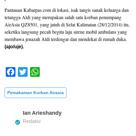
Pantauan Kabarpas.com di lokasi, isak tangis sanak keluarga dan
tetangga Aldi yang merupakan salah satu korban penumpang
AirAsia QZ8501, yang jatuh di Selat Kalimatan (28/12/2014) itu,
seketika langsung pecah begitu laju sirene mobil ambulans yang
membawa jenazah Aldi terdengar dan mendekat di rumah duka.
(ajo/uje).
F
T
W
a
wi
h
c
tt
at
Pemakaman Korban Airasia
e
er
s
b
A
Ian Arieshandy
o
p
Redaksi
o
p