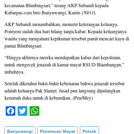
kecamatan Blimbingsari,” terang AKP Subandi kepada
Kabarpas.com biro Banyuwangi, Kamis (30/11l.
AKP Subandi menambahkan, menurut keterangan keluarga,
Poniyem sudah dua hari hilang tanpa kabar. Kepada keluarganya
wanita yang mengalami kepikunan tersebut pamit mencari kayu di
pantai Blimbingsari.
“Hingga akhirnya mereka mendapatkan kabar dari kepolisian,
untuk mengecek jenazah di kamar mayat RSUD Blambangan,”
imbuhnya.
Setelah diketahui bukti-bukti kebenaran bahwa jenazah tersebut
adalah keluarga Pak Slamet. Jasad pun langsung dipulangkan
kerumah duka untuk di kebumikan. (Pen/Mey)
F
T
W
a
wi
h
c
tt
at
Banyuwangi
Penemuan Mayat
Polsek