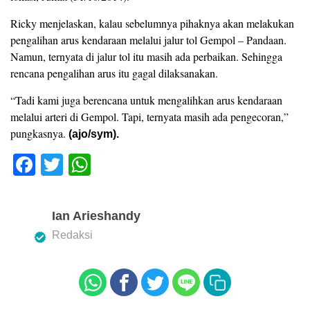
Ricky menjelaskan, kalau sebelumnya pihaknya akan melakukan
pengalihan arus kendaraan melalui jalur tol Gempol – Pandaan.
Namun, ternyata di jalur tol itu masih ada perbaikan. Sehingga
rencana pengalihan arus itu gagal dilaksanakan.
“Tadi kami juga berencana untuk mengalihkan arus kendaraan
melalui arteri di Gempol. Tapi, ternyata masih ada pengecoran,”
pungkasnya.
(ajo/sym).
F
T
W
a
wi
h
c
tt
at
Ian Arieshandy
e
er
s
Redaksi
b
A
o
p
o
p