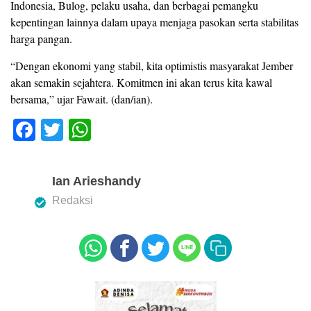
Indonesia, Bulog, pelaku usaha, dan berbagai pemangku
kepentingan lainnya dalam upaya menjaga pasokan serta stabilitas
harga pangan.
“Dengan ekonomi yang stabil, kita optimistis masyarakat Jember
akan semakin sejahtera. Komitmen ini akan terus kita kawal
bersama,” ujar Fawait. (dan/ian).
F
T
W
a
wi
h
c
tt
at
Ian Arieshandy
e
er
s
Redaksi
b
A
o
p
o
p
k