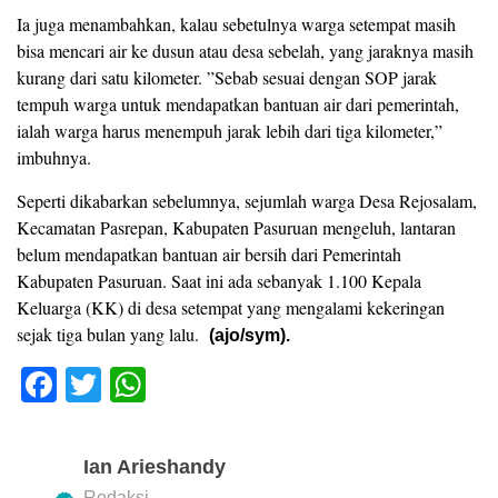
Ia juga menambahkan, kalau sebetulnya warga setempat masih
bisa mencari air ke dusun atau desa sebelah, yang jaraknya masih
kurang dari satu kilometer. ”Sebab sesuai dengan SOP jarak
tempuh warga untuk mendapatkan bantuan air dari pemerintah,
ialah warga harus menempuh jarak lebih dari tiga kilometer,”
imbuhnya.
Seperti dikabarkan sebelumnya, sejumlah warga Desa Rejosalam,
Kecamatan Pasrepan, Kabupaten Pasuruan mengeluh, lantaran
belum mendapatkan bantuan air bersih dari Pemerintah
Kabupaten Pasuruan. Saat ini ada sebanyak 1.100 Kepala
Keluarga (KK) di desa setempat yang mengalami kekeringan
sejak tiga bulan yang lalu.
(ajo/sym).
F
T
W
a
wi
h
c
tt
at
Ian Arieshandy
e
er
s
Redaksi