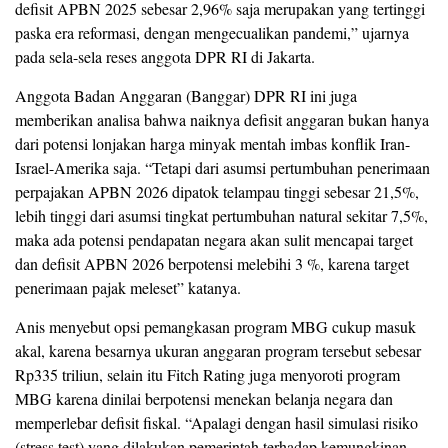
defisit APBN 2025 sebesar 2,96% saja merupakan yang tertinggi
paska era reformasi, dengan mengecualikan pandemi,” ujarnya
pada sela-sela reses anggota DPR RI di Jakarta.
Anggota Badan Anggaran (Banggar) DPR RI ini juga
memberikan analisa bahwa naiknya defisit anggaran bukan hanya
dari potensi lonjakan harga minyak mentah imbas konflik Iran-
Israel-Amerika saja. “Tetapi dari asumsi pertumbuhan penerimaan
perpajakan APBN 2026 dipatok telampau tinggi sebesar 21,5%,
lebih tinggi dari asumsi tingkat pertumbuhan natural sekitar 7,5%,
maka ada potensi pendapatan negara akan sulit mencapai target
dan defisit APBN 2026 berpotensi melebihi 3 %, karena target
penerimaan pajak meleset” katanya.
Anis menyebut opsi pemangkasan program MBG cukup masuk
akal, karena besarnya ukuran anggaran program tersebut sebesar
Rp335 triliun, selain itu Fitch Rating juga menyoroti program
MBG karena dinilai berpotensi menekan belanja negara dan
memperlebar defisit fiskal. “Apalagi dengan hasil simulasi risiko
(stress test) yang dilakukan pemerintah terhadap kemungkinan