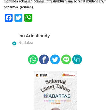
menunda sebagian belanja infrastruktur yang bersifat multi-years,”
paparnya. (ren/ian).
F
T
W
a
wi
h
c
tt
at
Ian Arieshandy
e
er
s
Redaksi
b
A
o
p
o
p
k