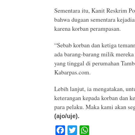
Sementara itu, Kanit Reskrim P
bahwa dugaan sementara kejadia
karena korban perampasan.
“Sebab korban dan ketiga teman
ada barang-barang milik mereka 
yang tinggal di perumahan Tamb
Kabarpas.com.
Lebih lanjut, ia mengatakan, un
keterangan kepada korban dan ke
para pelaku. Maka kami akan se
(ajo/uje).
F
T
W