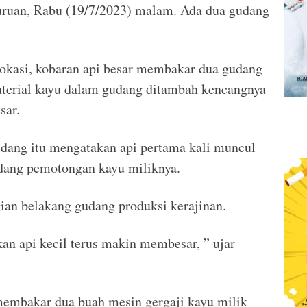
uruan, Rabu (19/7/2023) malam. Ada dua gudang
lokasi, kobaran api besar membakar dua gudang
aterial kayu dalam gudang ditambah kencangnya
sar.
gudang itu mengatakan api pertama kali muncul
udang pemotongan kayu miliknya.
ian belakang gudang produksi kerajinan.
kan api kecil terus makin membesar, ” ujar
membakar dua buah mesin gergaji kayu milik