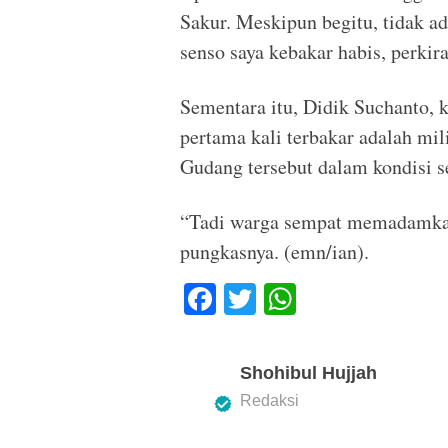
Sakur. Meskipun begitu, tidak a
senso saya kebakar habis, perkir
Sementara itu, Didik Suchanto,
pertama kali terbakar adalah mil
Gudang tersebut dalam kondisi se
“Tadi warga sempat memadamkan 
pungkasnya. (emn/ian).
F
T
W
a
wi
h
c
tt
at
Shohibul Hujjah
e
er
s
Redaksi
b
A