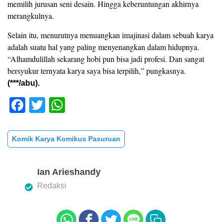
memilih jurusan seni desain. Hingga keberuntungan akhirnya
merangkulnya.
Selain itu, menurutnya menuangkan imajinasi dalam sebuah karya
adalah suatu hal yang paling menyenangkan dalam hidupnya.
“Alhamdulillah sekarang hobi pun bisa jadi profesi. Dan sangat
bersyukur ternyata karya saya bisa terpilih,” pungkasnya.
(***/abu).
F
T
W
a
wi
h
c
tt
at
Komik Karya Komikus Pasuruan
e
er
s
b
A
Ian Arieshandy
o
p
Redaksi
o
p
k