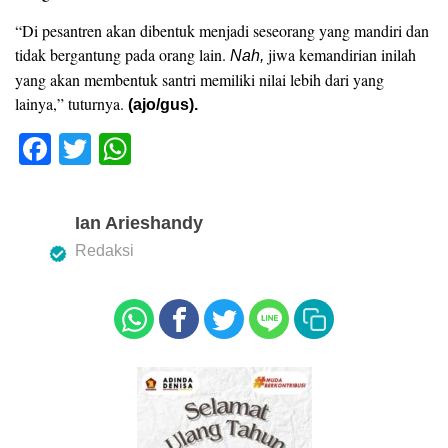
“Di pesantren akan dibentuk menjadi seseorang yang mandiri dan
tidak bergantung pada orang lain.
jiwa kemandirian inilah
Nah,
yang akan membentuk santri memiliki nilai lebih dari yang
lainya,” tuturnya.
(ajo/gus).
F
T
W
a
wi
h
c
tt
at
Ian Arieshandy
e
er
s
Redaksi
b
A
o
p
o
p
k