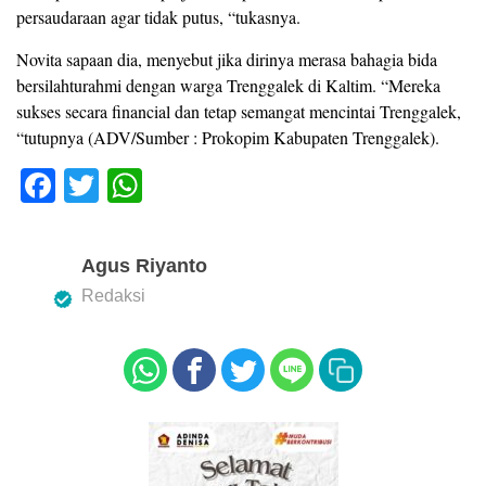
persaudaraan agar tidak putus, “tukasnya.
Novita sapaan dia, menyebut jika dirinya merasa bahagia bida
bersilahturahmi dengan warga Trenggalek di Kaltim. “Mereka
sukses secara financial dan tetap semangat mencintai Trenggalek,
“tutupnya (ADV/Sumber : Prokopim Kabupaten Trenggalek).
F
T
W
a
wi
h
c
tt
at
Agus Riyanto
e
er
s
Redaksi
b
A
o
p
o
p
k