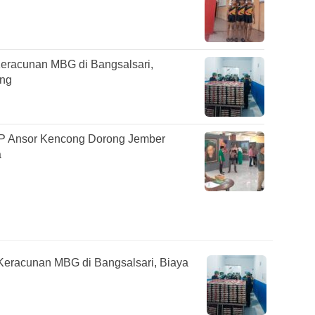
eracunan MBG di Bangsalsari,
ung
GP Ansor Kencong Dorong Jember
a
Keracunan MBG di Bangsalsari, Biaya