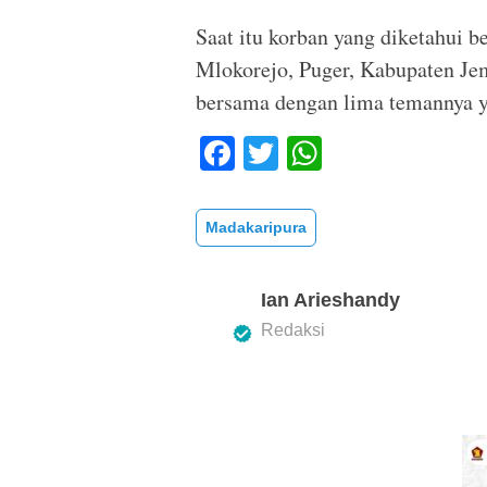
Saat itu korban yang diketahui b
Mlokorejo, Puger, Kabupaten Je
bersama dengan lima temannya 
F
T
W
a
wi
h
c
tt
at
Madakaripura
e
er
s
b
A
Ian Arieshandy
o
p
Redaksi
o
p
k